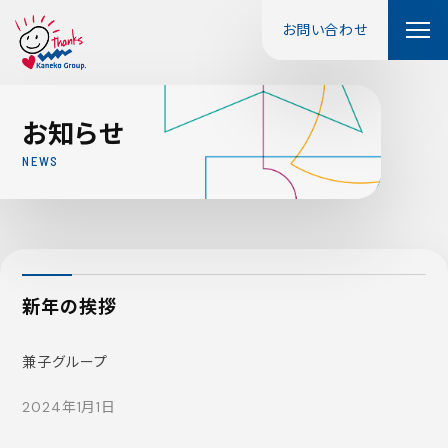
お問い合わせ
お
知
ら
せ
N
E
W
S
新年の挨拶
兼子グループ
2024年1月1日