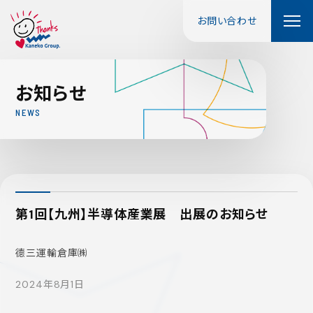
お問い合わせ
お
知
ら
せ
N
E
W
S
第1回【九州】半導体産業展 出展のお知らせ
德三運輸倉庫㈱
2024年8月1日