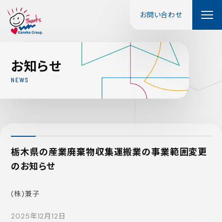
お問い合わせ
お
知
ら
せ
N
E
W
S
栃木県の産業廃棄物収集運搬業の事業範囲変更
のお知らせ
(株)兼子
2025年12月12日